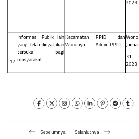
2023
Informasi Publik lain
Kecamatan
PPID dan
Won
yang telah dinyatakan
Wonoayu
Admin PPID
Janua
terbuka bagi
31 
masyarakat
17
2023
Sebelumnya
Selanjutnya