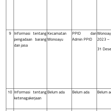
9
Informasi tentang
Kecamatan
PPID dan
Wonoay
pengadaan barang
Wonoayu
Admin PPID
2023 –
dan jasa
31 Des
10
Informasi tentang
Belum ada
Belum ada
Belum a
ketenagakerjaan