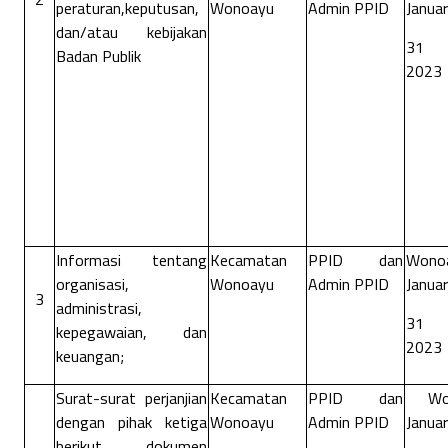
peraturan,keputusan,
Wonoayu
Admin PPID
Janua
dan/atau kebijakan
31 
Badan Publik
2023
Informasi tentang
Kecamatan
PPID dan
Won
organisasi,
Wonoayu
Admin PPID
Janua
3
administrasi,
31 
kepegawaian, dan
2023
keuangan;
Surat-surat perjanjian
Kecamatan
PPID dan
Won
dengan pihak ketiga
Wonoayu
Admin PPID
Janua
berikut dokumen