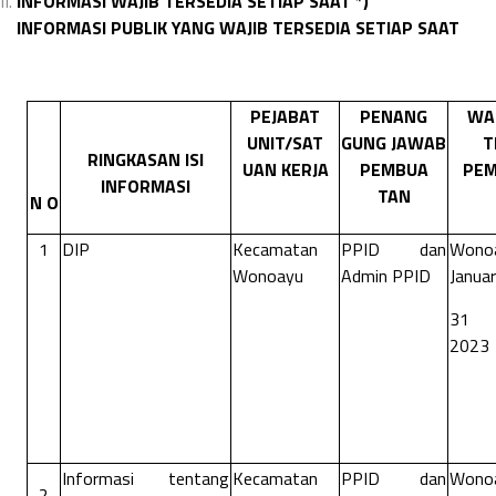
INFORMASI WAJIB TERSEDIA SETIAP SAAT *)
INFORMASI PUBLIK YANG WAJIB TERSEDIA SETIAP SAAT
PEJABAT
PENANG
WA
UNIT/SAT
GUNG JAWAB
T
RINGKASAN ISI
UAN KERJA
PEMBUA
PEM
INFORMASI
TAN
N O
1
DIP
Kecamatan
PPID dan
Won
Wonoayu
Admin PPID
Janua
31 
2023
Informasi tentang
Kecamatan
PPID dan
Won
2