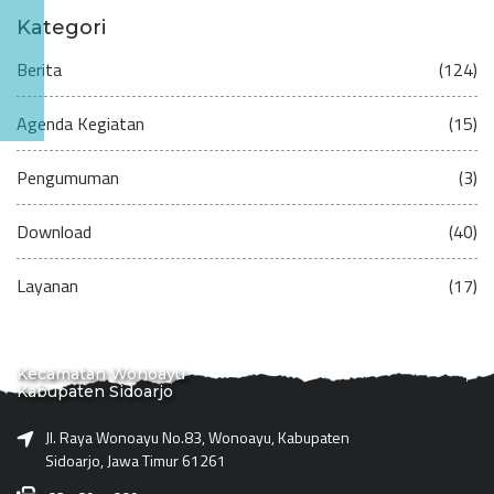
Kategori
Berita
(124)
Agenda Kegiatan
(15)
Pengumuman
(3)
Download
(40)
Layanan
(17)
Kecamatan Wonoayu
Kabupaten Sidoarjo
Jl. Raya Wonoayu No.83, Wonoayu, Kabupaten
Sidoarjo, Jawa Timur 61261