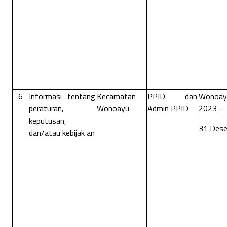
6
Informasi tentang
Kecamatan
PPID dan
Wonoay
peraturan,
Wonoayu
Admin PPID
2023 –
keputusan,
31 Des
dan/atau kebijak an