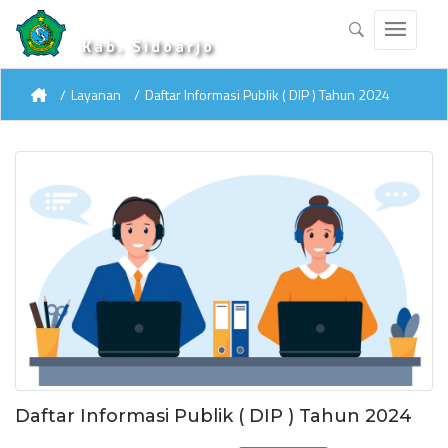
Kab. Sidoarjo
Layanan
Daftar Informasi Publik ( DIP ) Tahun 2024
Daftar Informasi Publik ( DIP ) Tahun 2024