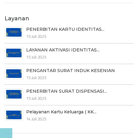
Layanan
PENERBITAN KARTU IDENTITAS...
15 Juli 2025
LAYANAN AKTIVASI IDENTITAS...
15 Juli 2025
PENGANTAR SURAT INDUK KESENIAN
15 Juli 2025
PENERBITAN SURAT DISPENSASI...
15 Juli 2025
Pelayanan Kartu Keluarga ( KK...
14 Juli 2025