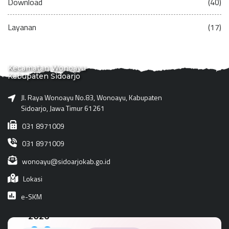
Download
(40)
Layanan
(17)
Kecamatan Wonoayu
Kabupaten Sidoarjo
Jl. Raya Wonoayu No.83, Wonoayu, Kabupaten
Sidoarjo, Jawa Timur 61261
031 8971009
031 8971009
wonoayu@sidoarjokab.go.id
Lokasi
e-SKM