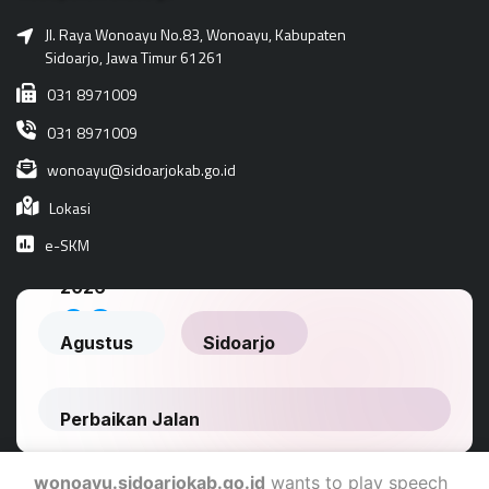
Jl. Raya Wonoayu No.83, Wonoayu, Kabupaten
Sidoarjo, Jawa Timur 61261
031 8971009
031 8971009
wonoayu@sidoarjokab.go.id
Lokasi
e-SKM
wonoayu.sidoarjokab.go.id
wants to play speech