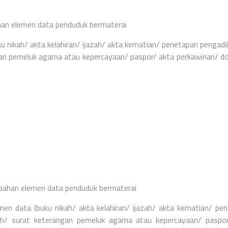
han elemen data penduduk bermaterai
 nikah/ akta kelahiran/ ijazah/ akta kematian/ penetapan pengadi
ngan pemeluk agama atau kepercayaan/ paspor/ akta perkawinan/ 
ubahan elemen data penduduk bermaterai
en data (buku nikah/ akta kelahiran/ ijazah/ akta kematian/ pe
rah/ surat keterangan pemeluk agama atau kepercayaan/ paspo