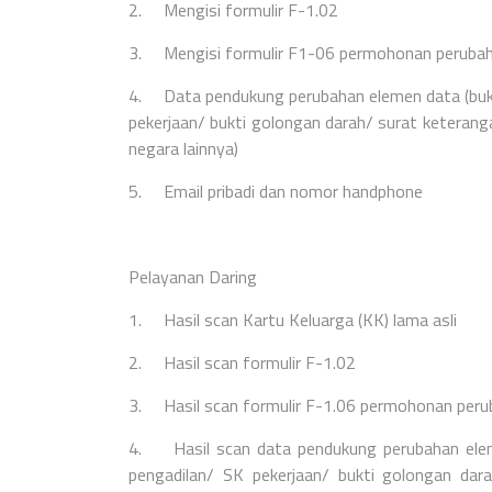
2.
Mengisi formulir F-1.02
3.
Mengisi formulir F1-06 permohonan peruba
4.
Data pendukung perubahan elemen data (buku
pekerjaan/ bukti golongan darah/ surat ketera
negara lainnya)
5.
Email pribadi dan nomor handphone
Pelayanan Daring
1.
Hasil scan Kartu Keluarga (KK) lama asli
2.
Hasil scan formulir F-1.02
3.
Hasil scan formulir F-1.06 permohonan per
4.
Hasil scan
data pendukung perubahan elem
pengadilan/ SK pekerjaan/ bukti golongan da