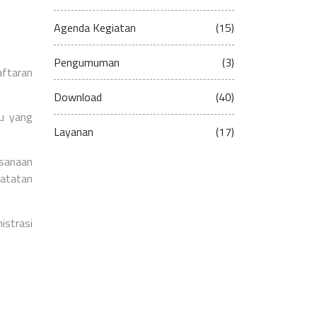
Agenda Kegiatan
(15)
Pengumuman
(3)
aftaran
Download
(40)
u yang
Layanan
(17)
sanaan
catatan
istrasi