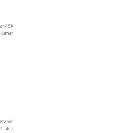
lan
/ SK
dokumen
netapan
r/ akta