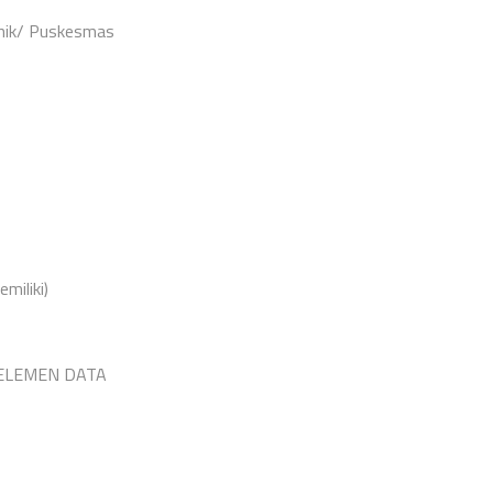
inik/ Puskesmas
miliki)
ELEMEN DATA