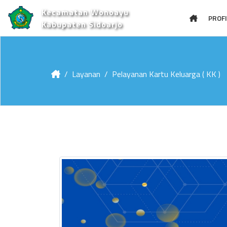
Kecamatan Wonoayu
PROFI
Kabupaten Sidoarjo
Layanan
Pelayanan Kartu Keluarga ( KK )