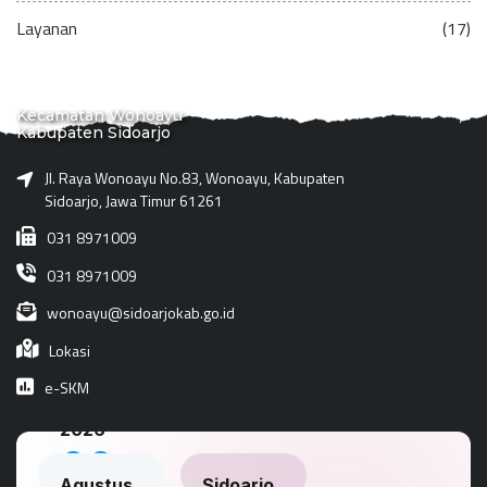
Layanan
(17)
Kecamatan Wonoayu
Kabupaten Sidoarjo
Jl. Raya Wonoayu No.83, Wonoayu, Kabupaten
Sidoarjo, Jawa Timur 61261
031 8971009
031 8971009
wonoayu@sidoarjokab.go.id
Lokasi
e-SKM