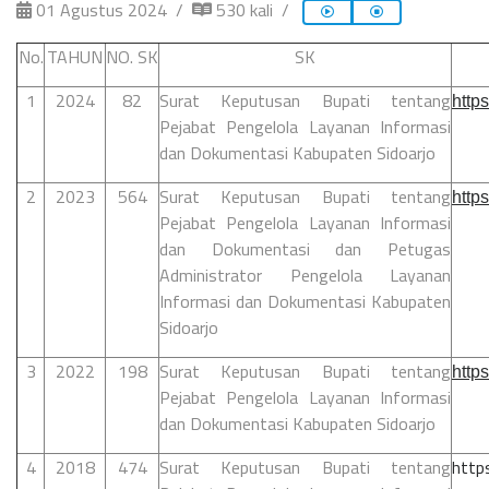
01 Agustus 2024
530 kali
No.
TAHUN
NO. SK
SK
1
2024
82
Surat Keputusan Bupati tentang
http
Pejabat Pengelola Layanan Informasi
dan Dokumentasi Kabupaten Sidoarjo
2
2023
564
Surat Keputusan Bupati tentang
http
Pejabat Pengelola Layanan Informasi
dan Dokumentasi dan Petugas
Administrator Pengelola Layanan
Informasi dan Dokumentasi Kabupaten
Sidoarjo
3
2022
198
Surat Keputusan Bupati tentang
http
Pejabat Pengelola Layanan Informasi
dan Dokumentasi Kabupaten Sidoarjo
4
2018
474
Surat Keputusan Bupati tentang
http