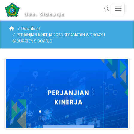
Kab. Sidoarjo
Download
PERJANJIAN KINERJA 2023 KECAMATAN WONOAYU
KABUPATEN SIDOARJO