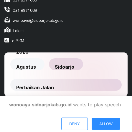
031 8971009
wonoayu@sidoarjokab.go.id
Lokasi
e-SKM
wonoayu.sidoarjokab.go.id
wants to play speech
Dinas Komunikasi Dan Informatika Kabupaten Sidoarjo
DENY
ALLOW
© 2024