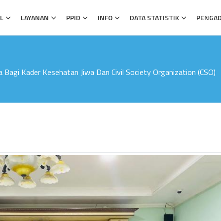
L
LAYANAN
PPID
INFO
DATA STATISTIK
PENGA
 Bagi Kader Kesehatan Jiwa Dan Civil Society Organization (CSO)