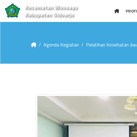
Kecamatan Wonoayu
PROFI
Kabupaten Sidoarjo
Agenda Kegiatan
Pelatihan Kesehatan Jiwa