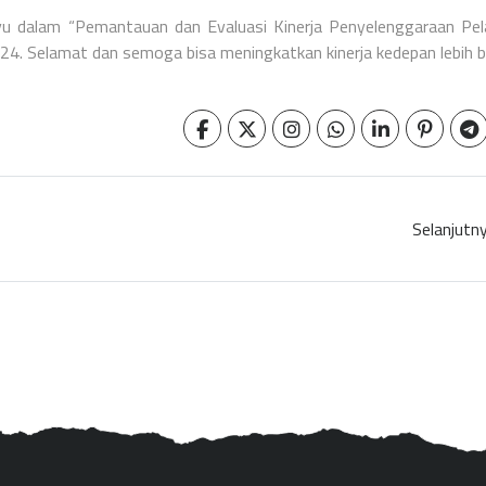
 dalam “Pemantauan dan Evaluasi Kinerja Penyelenggaraan Pel
24. Selamat dan semoga bisa meningkatkan kinerja kedepan lebih ba
Selanjutn