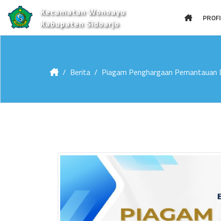
Kecamatan Wonoayu
PROFI
Kabupaten Sidoarjo
Berita
Piagam Penghargaan Pemantauan Da