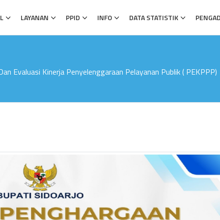
L
LAYANAN
PPID
INFO
DATA STATISTIK
PENGA
n Evaluasi Kinerja Penyelenggaraan Pelayanan Publik ( PEKPPP)