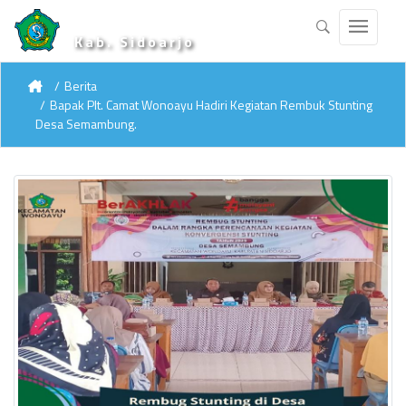
Kab. Sidoarjo
Berita
Bapak Plt. Camat Wonoayu Hadiri Kegiatan Rembuk Stunting
Desa Semambung.