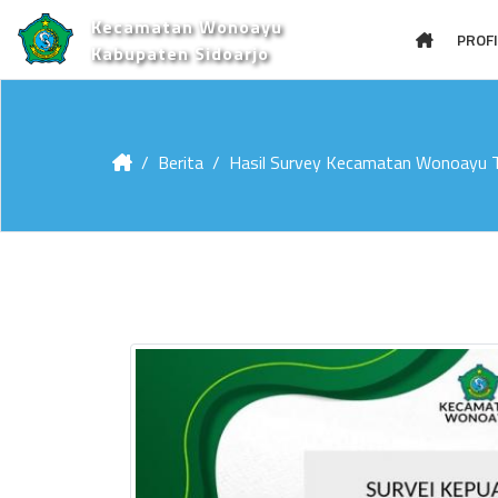
Kecamatan Wonoayu
PROFI
Kabupaten Sidoarjo
Berita
Hasil Survey Kecamatan Wonoayu 