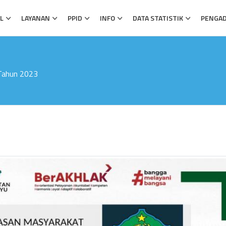
L
LAYANAN
PPID
INFO
DATA STATISTIK
PENGA
Tahun 2023