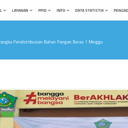
L
LAYANAN
PPID
INFO
DATA STATISTIK
PENGA
Rangka Pendistribusian Bahan Pangan Beras 1 Minggu