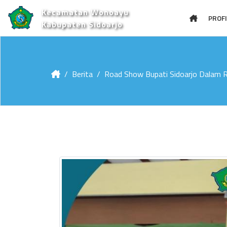
Kecamatan Wonoayu
PROFI
Kabupaten Sidoarjo
Berita
Road Show Bupati Sidoarjo Dalam 