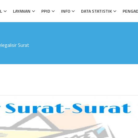
L
LAYANAN
PPID
INFO
DATA STATISTIK
PENGA
egalisir Surat