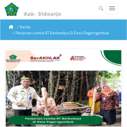
Kab. Sidoarjo
Berita
Penjurian Lomba RT Berbudaya Di Desa Pagerngumbuk