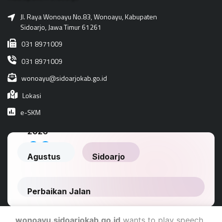
Jl. Raya Wonoayu No.83, Wonoayu, Kabupaten
Sidoarjo, Jawa Timur 61261
031 8971009
031 8971009
wonoayu@sidoarjokab.go.id
Lokasi
e-SKM
wonoayu.sidoarjokab.go.id
wants to play speech