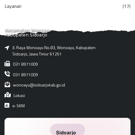
Layanan
(17)
Kecamatan Wonoayu
Kabupaten Sidoarjo
Jl. Raya Wonoayu No.83, Wonoayu, Kabupaten
Sidoarjo, Jawa Timur 61261
031 8971009
031 8971009
wonoayu@sidoarjokab.go.id
Lokasi
e-SKM