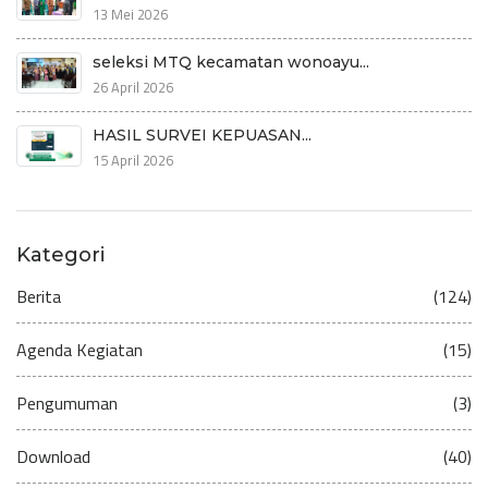
13 Mei 2026
seleksi MTQ kecamatan wonoayu...
26 April 2026
HASIL SURVEI KEPUASAN...
15 April 2026
Kategori
Berita
(124)
Agenda Kegiatan
(15)
Pengumuman
(3)
Download
(40)