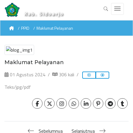
Kab. Sidoarjo
PPID
Maklumat Pelayanan
Maklumat Pelayanan
01 Agustus 2024
306 kali
Teks/jpg/pdf
Sebelumnya
Selanjutnya