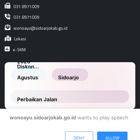
031 8971009
031 8971009
wonoayu@sidoarjokab.go.id
Lokasi
e-SKM
wonoayu.sidoarjokab.go.id
wants to play speech
Dinas Komunikasi Dan Informatika Kabupaten Sidoarjo
DENY
ALLOW