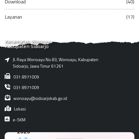
Download
(40)
Layanan
(17)
Kecamatan Wonoayu
Kabupaten Sidoarjo
Jl. Raya Wonoayu No.83, Wonoayu, Kabupaten
Sidoarjo, Jawa Timur 61261
031 8971009
031 8971009
wonoayu@sidoarjokab.go.id
Lokasi
e-SKM