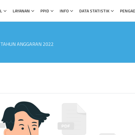
L
LAYANAN
PPID
INFO
DATA STATISTIK
PENGA
 TAHUN ANGGARAN 2022