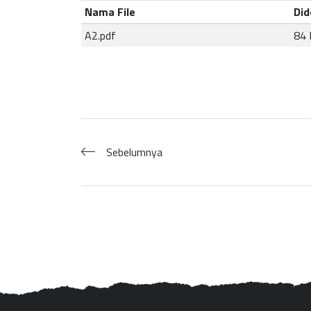
Nama File
Did
A2.pdf
84 
Sebelumnya