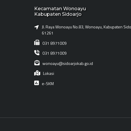
Kecamatan Wonoayu
Kabupaten Sidoarjo
Jl. Raya Wonoayu No.83, Wonoayu, Kabupaten Sidoa
61261
031 8971009
031 8971009
wonoayu@sidoarjokab.go.id
Lokasi
e-SKM