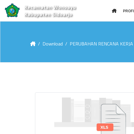
Kecamatan Wonoayu
PROFI
Kabupaten Sidoarjo
Download
PERUBAHAN RENCANA KERJA