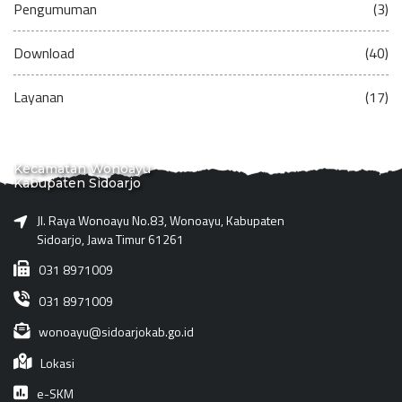
Pengumuman
(3)
Download
(40)
Layanan
(17)
Kecamatan Wonoayu
Kabupaten Sidoarjo
Jl. Raya Wonoayu No.83, Wonoayu, Kabupaten
Sidoarjo, Jawa Timur 61261
031 8971009
031 8971009
wonoayu@sidoarjokab.go.id
Lokasi
e-SKM