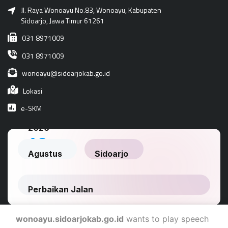
Jl. Raya Wonoayu No.83, Wonoayu, Kabupaten
Sidoarjo, Jawa Timur 61261
031 8971009
031 8971009
wonoayu@sidoarjokab.go.id
Lokasi
e-SKM
wonoayu.sidoarjokab.go.id
wants to play speech