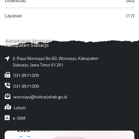
Download
(40)
Layanan
(17)
Kecamatan Wonoayu
Kabupaten Sidoarjo
Jl. Raya Wonoayu No.83, Wonoayu, Kabupaten
Sidoarjo, Jawa Timur 61261
031 8971009
031 8971009
wonoayu@sidoarjokab.go.id
Lokasi
e-SKM