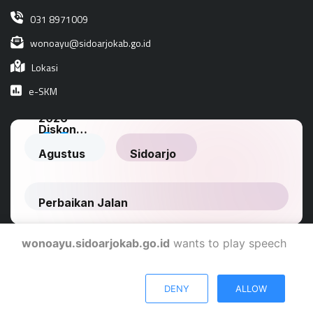
031 8971009
wonoayu@sidoarjokab.go.id
Lokasi
e-SKM
wonoayu.sidoarjokab.go.id
wants to play speech
Dinas Komunikasi Dan Informatika Kabupaten Sidoarjo
DENY
ALLOW
© 2024