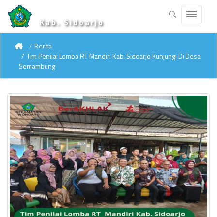
Kab. Sidoarjo
Berita
Tim Penilai Lomba RT Mandiri Kab. Sidoarjo Kunjungi Di Desa
Semambung