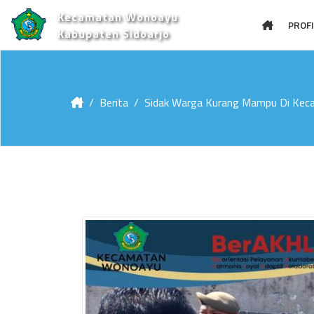
Kecamatan Wonoayu
PROFI
Kabupaten Sidoarjo
Berita
Sidak Warga Kurang Mampu Di Kec