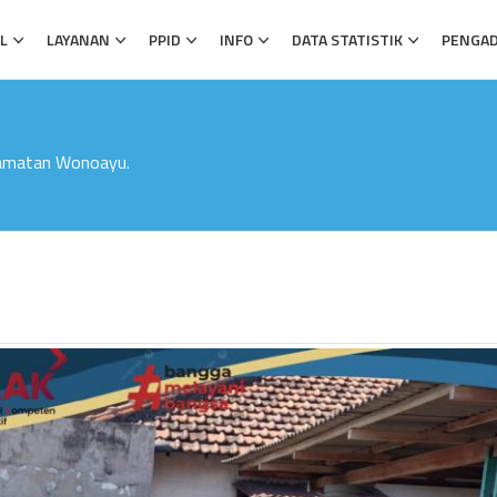
L
LAYANAN
PPID
INFO
DATA STATISTIK
PENGA
amatan Wonoayu.