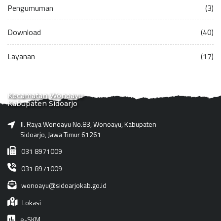
Pengumuman
(3)
Download
(40)
Layanan
(17)
Kecamatan Wonoayu
Kabupaten Sidoarjo
Jl. Raya Wonoayu No.83, Wonoayu, Kabupaten
Sidoarjo, Jawa Timur 61261
031 8971009
031 8971009
wonoayu@sidoarjokab.go.id
Lokasi
e-SKM