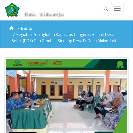
Kab. Sidoarjo
Berita
Kegiatan Peningkatan Kapasitas Pengurus Rumah Desa
Sehat (RDS) Dan Rembuk Stunting Desa Di Desa Mulyodadi