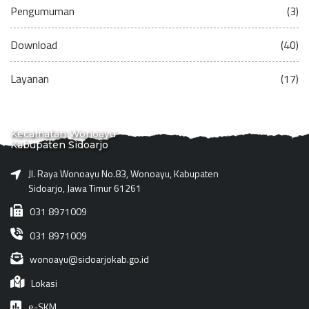
Pengumuman
(3)
Download
(40)
Layanan
(17)
Kecamatan Wonoayu
Kabupaten Sidoarjo
Jl. Raya Wonoayu No.83, Wonoayu, Kabupaten
Sidoarjo, Jawa Timur 61261
031 8971009
031 8971009
wonoayu@sidoarjokab.go.id
Lokasi
e-SKM