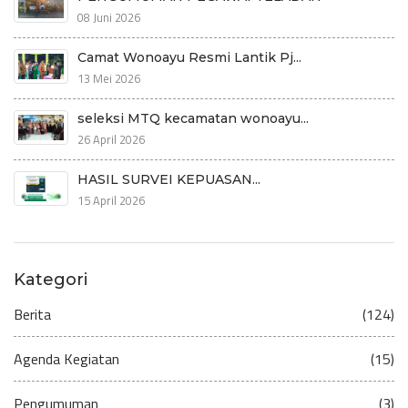
08 Juni 2026
Camat Wonoayu Resmi Lantik Pj...
13 Mei 2026
seleksi MTQ kecamatan wonoayu...
26 April 2026
HASIL SURVEI KEPUASAN...
15 April 2026
Kategori
Berita
(124)
Agenda Kegiatan
(15)
Pengumuman
(3)