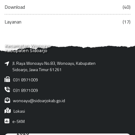
Download
(40)
Layanan
(17)
Kecamatan Wonoayu
Kabupaten Sidoarjo
Jl. Raya Wonoayu No.83, Wonoayu, Kabupaten
Sidoarjo, Jawa Timur 61261
031 8971009
031 8971009
wonoayu@sidoarjokab.go.id
Lokasi
e-SKM