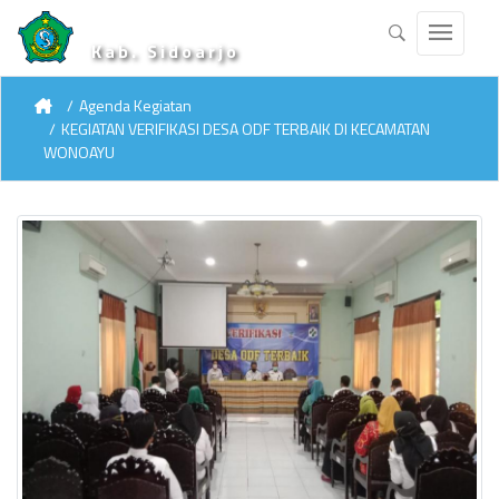
Kab. Sidoarjo
Agenda Kegiatan
KEGIATAN VERIFIKASI DESA ODF TERBAIK DI KECAMATAN
WONOAYU