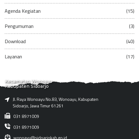
Agenda Kegiatan
(15)
Pengumuman
(3)
Download
(40)
Layanan
(17)
Kecamatan Wonoayu
Kabupaten Sidoarjo
Jl. Raya Wonoayu No.83, Wonoayu, Kabupaten
Sidoarjo, Jawa Timur 61261
031 8971009
031 8971009
wonoayu@sidoarjokab.go.id